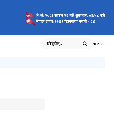
वि.सं:
२०८३ साउन २२ गते शुक्रबार, ०६:५८ बजे
कायहरुको
सम्बन्धमा
नेपाल संवत:
११४६ दिल्लागा नवमी - २४
भाषा चयन गर्नुह
भाषा प
NEP
खोज्नुहोस्