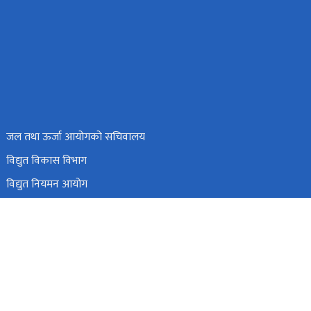
जल तथा ऊर्जा आयोगको सचिवालय
विद्युत विकास विभाग
विद्युत नियमन आयोग
विद्युत उत्पादन कम्पनी लिमिटेड
हाइड्रोइलेक्ट्रिसिटी इन्भेष्टमेन्ट एण्ड डेभलपमेन्ट कम्पनी लिमिटेड