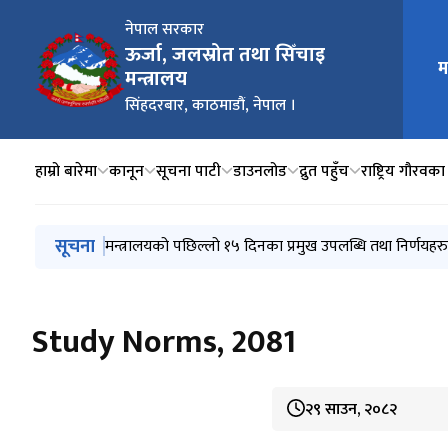
नेपाल सरकार
ऊर्जा, जलस्रोत तथा सिँचाइ
म
मुख्य न
मन्त्रालय
सिंहदरबार, काठमाडौं, नेपाल ।
हाम्रो बारेमा
कानून
सूचना पाटी
डाउनलोड
द्रुत पहुँच
राष्ट्रिय गौरव
मुख्य नेभिगेसनमा जानुहोस्
सूचना
मिति २०८३/०३/३२ को निर्णयानुसार मन्त्रालय अन्तर्गतका न
मन्त्रालयको पछिल्लो १५ दिनका प्रमुख उपलब्धि तथा निर्णयहरु
विद्युत सेवा सम्बन्धी गुनासो सम्बोधन गर्ने व्यवस्था मिलाइएको 
गुनासो सम्बोधन गर्ने व्यवस्था मिलाइएको सम्बन्धमा
वार्षिक विकास कार्यक्रम (आ.व. २०८३/८४)
Study Norms, 2081
२९ साउन, २०८२