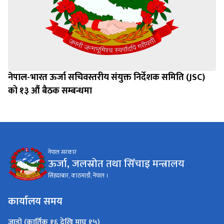
नेपाल-भारत ऊर्जा सचिवस्तरीय संयुक्त निर्देशक समिति (JSC)
को १३ औं बैठक सम्बन्धमा
नेपाल सरकार
ऊर्जा, जलस्रोत तथा सिँचाइ मन्त्रालय
सिंहदरबार, काठमाडौं, नेपाल ।
कार्यालय समय
जाडो (कार्तिक १६ देखि माघ १५)