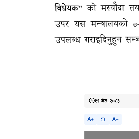
१९ जेठ, २०८३
A
A