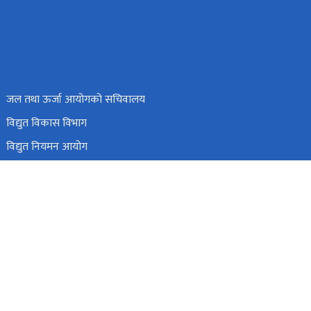
जल तथा ऊर्जा आयोगको सचिवालय
विद्युत विकास विभाग
विद्युत नियमन आयोग
विद्युत उत्पादन कम्पनी लिमिटेड
हाइड्रोइलेक्ट्रिसिटी इन्भेष्टमेन्ट एण्ड डेभलपमेन्ट कम्पनी लिमिटेड
ंहदरबार, काठमाडौं, नेपाल ।
info@moewri.gov.np
टोल फ्री नं.
1151