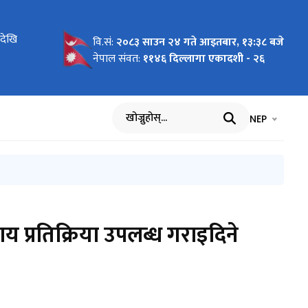
कायहरुको
ादेखि
सम्बन्धमा
वि.सं:
२०८३ साउन २४ गते आइतबार, १३:३८ बजे
नेपाल संवत:
११४६ दिल्लागा एकादशी - २६
भाषा चयन गर्नुह
भाषा प
NEP
खोज्नुहोस्
 प्रतिक्रिया उपलब्ध गराइदिने