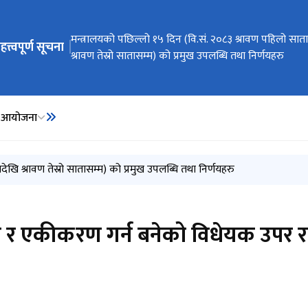
ेभिगेसनमा जानुहोस्
मिति २०८३/०३/३२ को निर्णयानुसार मन्त्रालय अन्तर्गतका नि
मन्त्रालयको पछिल्लो १५ दिन (वि.सं. २०८३ श्रावण पहिलो सात
विद्युत सेवा सम्बन्धी गुनासो सम्बोधन गर्ने व्यवस्था मिलाइएको 
गुनासो सम्बोधन गर्ने व्यवस्था मिलाइएको सम्बन्धमा
वार्षिक विकास कार्यक्रम (आ.व. २०८३/८४)
हत्त्वपूर्ण सूचना
स्वीकृत संगठन संरचना
श्रावण तेस्रो सातासम्म) को प्रमुख उपलब्धि तथा निर्णयहरु
का आयोजना
िकायहरुको स्वीकृत संगठन संरचना
ेखि श्रावण तेस्रो सातासम्म) को प्रमुख उपलब्धि तथा निर्णयहरु
सम्बन्धमा
 र एकीकरण गर्न बनेको विधेयक उपर राय