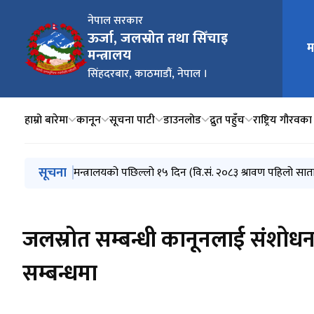
नेपाल सरकार
ऊर्जा, जलस्रोत तथा सिँचाइ
मुख्य न
म
मन्त्रालय
सिंहदरबार, काठमाडौं, नेपाल ।
हाम्रो बारेमा
कानून
सूचना पाटी
डाउनलोड
द्रुत पहुँच
राष्ट्रिय गौरव
मुख्य नेभिगेसनमा जानुहोस्
सूचना
मिति २०८३/०३/३२ को निर्णयानुसार मन्त्रालय अन्तर्गतका न
मन्त्रालयको पछिल्लो १५ दिन (वि.सं. २०८३ श्रावण पहिलो साताद
विद्युत सेवा सम्बन्धी गुनासो सम्बोधन गर्ने व्यवस्था मिलाइएको 
गुनासो सम्बोधन गर्ने व्यवस्था मिलाइएको सम्बन्धमा
वार्षिक विकास कार्यक्रम (आ.व. २०८३/८४)
जलस्रोत सम्बन्धी कानूनलाई संशोधन
सम्बन्धमा