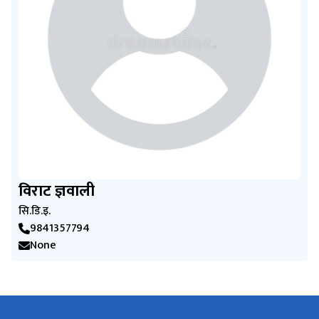
विराट ज्ञवाली
सि.डि.इ.
9841357794
None