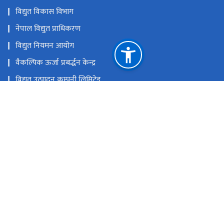
विद्युत विकास विभाग
नेपाल विद्युत प्राधिकरण
विद्युत नियमन आयोग
वैकल्पिक ऊर्जा प्रबर्द्धन केन्द्र
विद्युत उत्पादन कम्पनी लिमिटेड
राष्ट्रिय प्रसारण ग्रिड कम्पनी लिमिटेड
हाइड्रोइलेक्ट्रिसिटी इन्भेष्टमेन्ट एण्ड डेभलपमेन्ट कम्पनी लिमिटेड
राष्ट्रिय प्राकृतिक स्रोत तथा वित्त आयोग
सिंहदरबार, काठमाडौं, नेपाल ।
info@moewri.gov.np
टोल फ्री नं.
1151