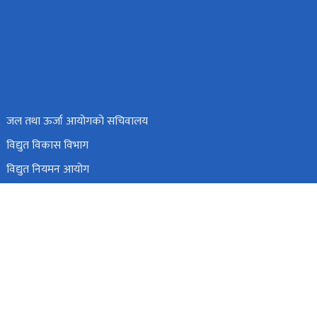
जल तथा ऊर्जा आयोगको सचिवालय
विद्युत विकास विभाग
विद्युत नियमन आयोग
विद्युत उत्पादन कम्पनी लिमिटेड
हाइड्रोइलेक्ट्रिसिटी इन्भेष्टमेन्ट एण्ड डेभलपमेन्ट कम्पनी लिमिटेड
ंहदरबार, काठमाडौं, नेपाल ।
info@moewri.gov.np
टोल फ्री नं.
1151