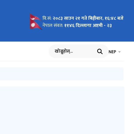
वि.सं:
२०८३ साउन २१ गते बिहीबार, १६:४८ बजे
कायहरुको
सम्बन्धमा
नेपाल संवत:
११४६ दिल्लागा अष्टमी - २३
भाषा चयन गर्नुह
भाषा प
NEP
खोज्नुहोस्