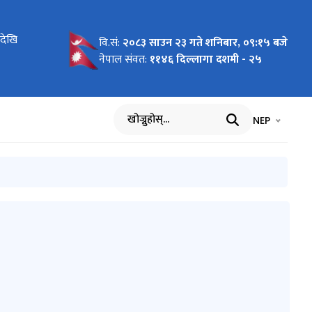
कायहरुको
ादेखि
सम्बन्धमा
वि.सं:
२०८३ साउन २३ गते शनिबार, ०९:१५ बजे
नेपाल संवत:
११४६ दिल्लागा दशमी - २५
भाषा चयन गर्नुह
भाषा प
NEP
खोज्नुहोस्