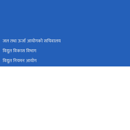
जल तथा ऊर्जा आयोगको सचिवालय
विद्युत विकास विभाग
विद्युत नियमन आयोग
विद्युत उत्पादन कम्पनी लिमिटेड
हाइड्रोइलेक्ट्रिसिटी इन्भेष्टमेन्ट एण्ड डेभलपमेन्ट कम्पनी लिमिटेड
ंहदरबार, काठमाडौं, नेपाल ।
info@moewri.gov.np
टोल फ्री नं.
1151