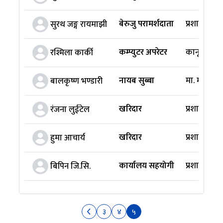
बेरुजु परामर्शदाता
प्रशासन मह
सुरथ जङ्ग रायमाझी
कम्प्युटर अपरेटर
कानून तथा 
रश्मिला कार्की
नायब सुब्बा
मा. मन्त्रीज
बालकृष्ण भण्डारी
खरिदार
प्रशासन मह
रंजना लुईटेल
खरिदार
प्रशासन मह
हुमा आचार्य
कार्यालय सहयोगी
प्रशासन मह
बिपिन जि.सि.
३
४
५