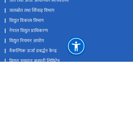
जल तथा ऊर्जा आयोगको सचिवालय
जलस्रोत तथा सिँचाइ विभाग
विद्युत विकास विभाग
नेपाल विद्युत प्राधिकरण
विद्युत नियमन आयोग
वैकल्पिक ऊर्जा प्रबर्द्धन केन्द्र
विद्युत उत्पादन कम्पनी लिमिटेड
राष्ट्रिय प्रसारण ग्रिड कम्पनी लिमिटेड
हाइड्रोइलेक्ट्रिसिटी इन्भेष्टमेन्ट एण्ड डेभलपमेन्ट कम्पनी लिमिटेड
राष्ट्रिय प्राकृतिक स्रोत तथा वित्त आयोग
सिंहदरबार, काठमाडौं, नेपाल ।
info@moewri.gov.np
टोल फ्री नं.
1151